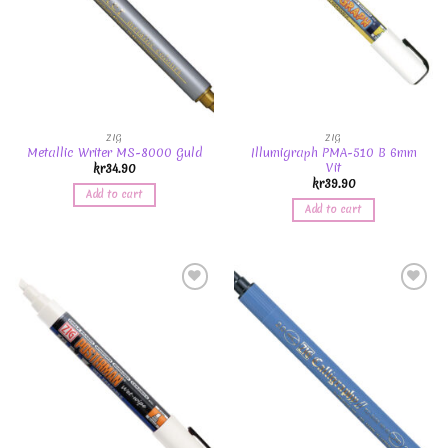
ZIG
ZIG
Metallic Writer MS-8000 Guld
Illumigraph PMA-510 B 6mm
Vit
kr
34.90
kr
39.90
Add to cart
Add to cart
Add to
Add to
Wishlist
Wishlist