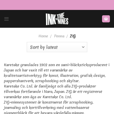
Skip
to
content
Home
/
Penna
/
ZIG
Kuretake grundades 1902 som en sumi-bläcksticksproducent i
Japan och har vuxit till ett varumärke av
kvalitetsartistverktyg för konst, illustration, grafisk design,
pappershantverk, scrapbooking och skyltar.
Kuretake Co. Ltd. är familjeägt och alla ZIG-produkter
tillverkas fortfarande i Nara, Japan. ZIG är ett registrerat
varumärke som ägs av Kuretake Co. Ltd.
ZIG-minnesystemet är konstruerat för scrapbooking,
journaling och korttillverkning med vattenbaserat
pigmentbläck för att bevara värdefulla minnen.