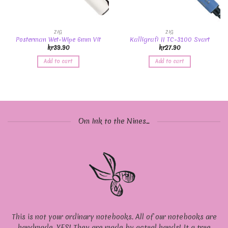
ZIG
ZIG
Posterman Wet-Wipe 6mm Vit
Kalligrafi II TC-3100 Svart
kr
39.90
kr
27.90
Add to cart
Add to cart
Om Ink to the Nines...
This is not your ordinary notebooks. All of our notebooks are
handmade. YES! They are made by actual hands! It a true