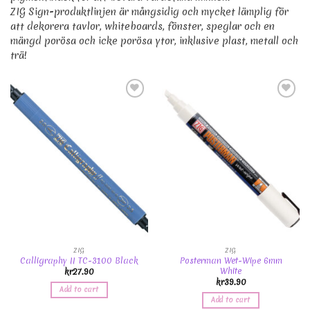
ZIG Sign-produktlinjen är mångsidig och mycket lämplig för
att dekorera tavlor, whiteboards, fönster, speglar och en
mängd porösa och icke porösa ytor, inklusive plast, metall och
trä!
Add to
Add to
Wishlist
Wishlist
ZIG
ZIG
Calligraphy II TC-3100 Black
Posterman Wet-Wipe 6mm
White
kr
27.90
kr
39.90
Add to cart
Add to cart