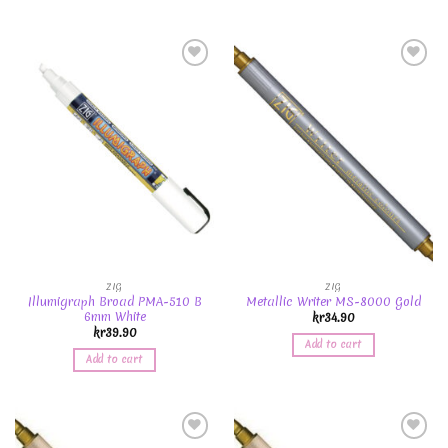
Add to
Add to
Wishlist
Wishlist
ZIG
ZIG
Illumigraph Broad PMA-510 B
Metallic Writer MS-8000 Gold
6mm White
kr
34.90
kr
39.90
Add to cart
Add to cart