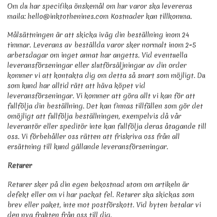
Om du har specifika önskemål om hur varor ska levereras
maila: hello@inktothenines.com Kostnader kan tillkomma.
Målsättningen är att skicka iväg din beställning inom 24
timmar. Leverans av beställda varor sker normalt inom 2-5
arbetsdagar om inget annat har angetts. Vid eventuella
leveransförseningar eller slutförsäljningar av din order
kommer vi att kontakta dig om detta så snart som möjligt. Du
som kund har alltid rätt att häva köpet vid
leveransförseningar. Vi kommer att göra allt vi kan för att
fullfölja din beställning. Det kan finnas tillfällen som gör det
omöjligt att fullfölja beställningen, exempelvis då vår
leverantör eller speditör inte kan fullfölja deras åtagande till
oss. Vi förbehåller oss rätten att friskriva oss från all
ersättning till kund gällande leveransförseningar.
Returer
Returer sker på din egen bekostnad utom om artikeln är
defekt eller om vi har packat fel. Returer ska skickas som
brev eller paket, inte mot postförskott. Vid byten betalar vi
den nya frakten från oss till dig.