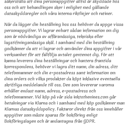
säkerställa att dina personuppgifter alltid är skyddade hos
oss och att behandlingen sker i enlighet med gällande
dataskyddsregler och våra interna riktlinjer och rutiner.
När du lägger din beställning hos oss behöver du uppge vissa
personuppgifter. Vi lagrar enbart sådan information om dig
som är nödvändiga av affärsmässiga, tekniska eller
lagstiftningsmässiga skäl. I samband med din beställning
godkänner du att vi lagrar och använder dina uppgifter i vår
verksamhet för att fullfölja avtalet gentemot dig. För att
kunna leverera dina beställningar och hantera framtida
korrespondens, behöver vi lagra ditt namn, din adress, ditt
telefonnummer och din e-postadress samt information om
dina orders och vilka produkter du köpt inklusive eventuella
skriftliga meddelande till oss. Den som levererar varorna
erhåller endast namn, adress, e-postadress och
telefonnummer. Vid köp på vår sida inktothenines.com går
betalningar via Klarna och i samband med köp godkänner man
Klarnas dataskyddspolicy. Fakturor direkt från oss innehåller
uppgifter som måste sparas för bokföring enligt
Bokföringslagen och är undantagna från GDPR.