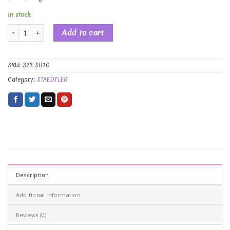
In stock
STAEDTLER Fineliner triplus colour 323, Triangular Fibre-tip Penna, 10 F
Add to cart
SKU:
323 SB10
Category:
STAEDTLER
Description
Additional information
Reviews (0)