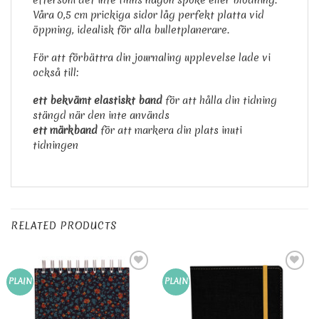
eftersom det inte finns någon spöke eller blödning.
Våra 0,5 cm prickiga sidor låg perfekt platta vid
öppning, idealisk för alla bulletplanerare.
För att förbättra din journaling upplevelse lade vi
också till:
ett bekvämt elastiskt band
för att hålla din tidning
stängd när den inte används
ett märkband
för att markera din plats inuti
tidningen
RELATED PRODUCTS
Add to
Add to
PLAIN
PLAIN
Wishlist
Wishlist