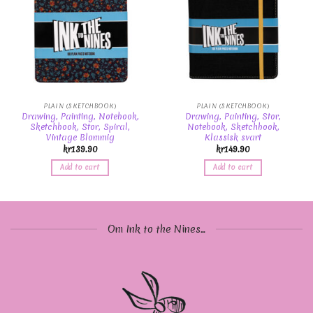
PLAIN (SKETCHBOOK)
PLAIN (SKETCHBOOK)
Drawing, Painting, Notebook,
Drawing, Painting, Stor,
Sketchbook, Stor, Spiral,
Notebook, Sketchbook,
Vintage Blommig
Klassisk svart
kr
139.90
kr
149.90
Add to cart
Add to cart
Om Ink to the Nines...